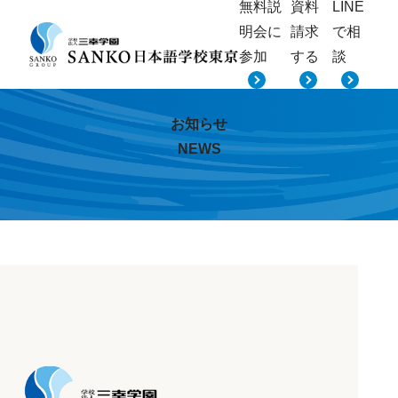
無料説
資料
LINE
明会に
請求
で相
参加
する
談
お知らせ
NEWS